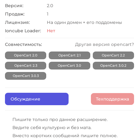
Версия:
2.0
Продаж:
1
Лицензия:
На один домен + его поддомены
Ioncube Loader:
Нет
Совместимость:
Другая версия opencart?
OpenCart 2.0
OpenCart 2.1
OpenCart 2.2
OpenCart 2.3
OpenCart 3.0
OpenCart 3.0.2
OpenCart 3.0.3
Обсуждение
Техподдержка
Пишите только про данное расширение.
Ведите себя культурно и без мата.
Вместо коротких сообщений пишите полное.