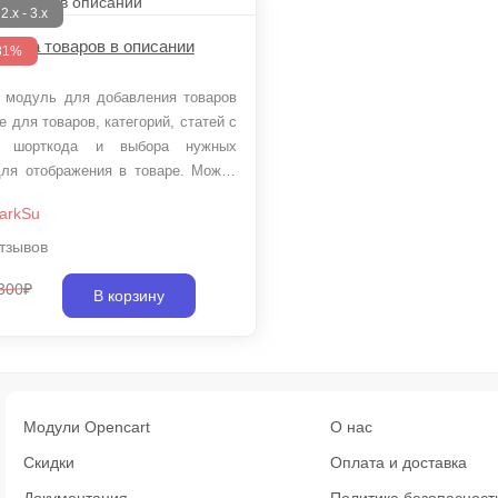
.x - 3.x
блица товаров в описании
-31%
 модуль для добавления товаров
е для товаров, категорий, статей с
 шорткода и выбора нужных
для отображения в товаре. Можно
ть 3 разных вывода товаров и
arkSu
ужные размеры для фото товара
тзывов
300₽
В корзину
Модули Opencart
О нас
Скидки
Оплата и доставка