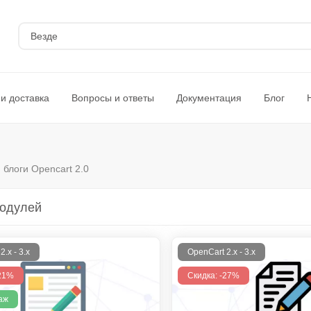
Везде
и доставка
Вопросы и ответы
Документация
Блог
 блоги Opencart 2.0
модулей
.x - 3.x
OpenCart 2.x - 3.x
-21%
Скидка: -27%
аж