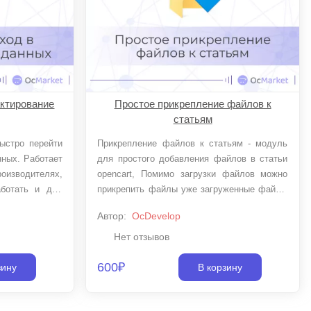
актирование
Простое прикрепление файлов к
статьям
Прикрепление файлов к статьям - модуль
нных. Работает
для простого добавления файлов в статьи
оизводителях,
opencart, Помимо загрузки файлов можно
аботать и для
прикрепить файлы уже загруженные файлы
й новости или
в магазине. Добавить документацию в
Автор:
OcDevelop
нужные статьи для скачивания
Нет отзывов
600₽
зину
В корзину