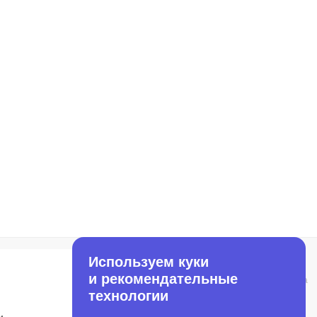
Используем куки
и рекомендательные
технологии
Telegram:
OpenCart.Su