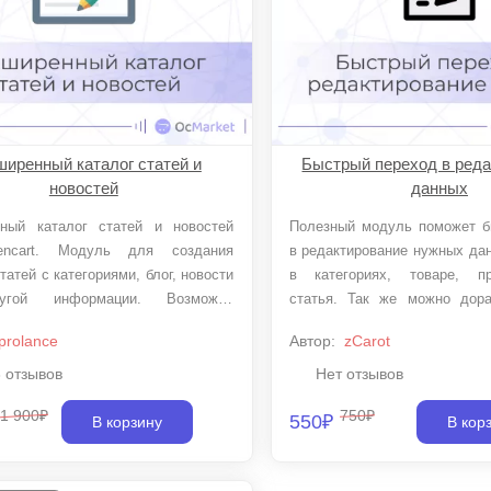
иренный каталог статей и
Быстрый переход в ред
новостей
данных
ный каталог статей и новостей
Полезный модуль поможет быстро перейти
ncart. Модуль для создания
в редактирование нужных да
татей с категориями, блог, новости
в категориях, товаре, пр
угой информации. Возможно
статья. Так же можно дор
 визуально независимых друг от
других нужных Вам модуле
prolance
Автор:
zCarot
делов на сайте.
блоги. Кнопка доступна после авторизации в
админ панели.
3 отзывов
Нет отзывов
1 900₽
750₽
550₽
В корзину
В кор