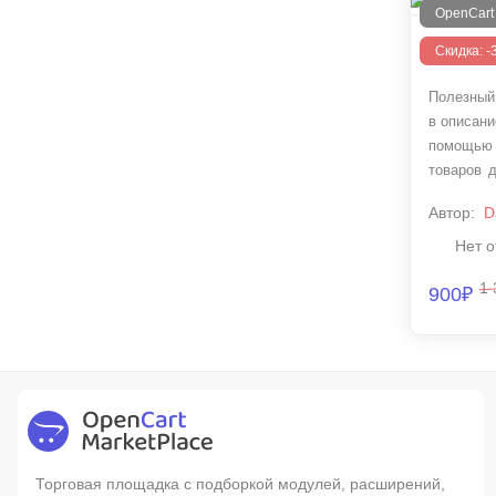
OpenCart 2
Та
Скидка: 
Полезный
в описани
помощью
товаров 
настрои
Автор:
D
задать н
Нет о
1 
900₽
Торговая площадка с подборкой модулей, расширений,