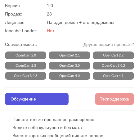
Версия:
1.0
Продаж:
28
Лицензия:
На один домен + его поддомены
Ioncube Loader:
Нет
Совместимость:
Другая версия opencart?
OpenCart 2.0
OpenCart 2.1
OpenCart 2.2
OpenCart 2.3
OpenCart 3.0
OpenCart 3.0.2
OpenCart 3.0.3
OpenCart 4.0
OpenCart 4.1
Обсуждение
Техподдержка
Пишите только про данное расширение.
Ведите себя культурно и без мата.
Вместо коротких сообщений пишите полное.