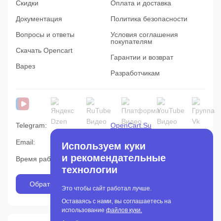
Скидки
Оплата и доставка
Документация
Политика безопасности
Вопросы и ответы
Условия соглашения
покупателям
Скачать Opencart
Гарантии и возврат
Варез
Разработчикам
Telegram:
OpenCart.Su
Email:
info@opencart.su
Используем куки
и рекомендательные
Время работы c 10:00 до 19:00
технологии
Обратная связь
Это чтобы сайт работал лучше.
Оставаясь с нами, вы соглашаетесь на
использование
файлов куки.