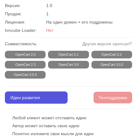
Версия:
1.0
Продаж:
1
Лицензия:
На один домен + его поддомены
Ioncube Loader:
Нет
Совместимость:
Другая версия opencart?
OpenCart 2.0
OpenCart 2.1
OpenCart 2.2
OpenCart 2.3
OpenCart 3.0
OpenCart 3.0.2
OpenCart 3.0.3
Идеи развития
Техподдержка
Любой клиент может отставить идею
Автор может оставить свою идею
Понятно изложите свои мысли для идеи