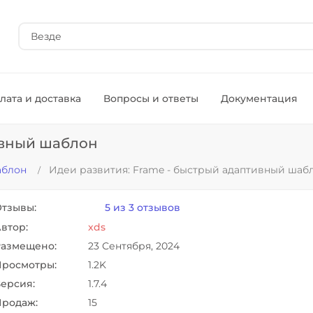
Везде
лата и доставка
Вопросы и ответы
Документация
ивный шаблон
аблон
Идеи развития: Frame - быстрый адаптивный шаб
тзывы:
5 из 3 отзывов
втор:
xds
азмещено:
23 Сентября, 2024
росмотры:
1.2K
ерсия:
1.7.4
родаж:
15