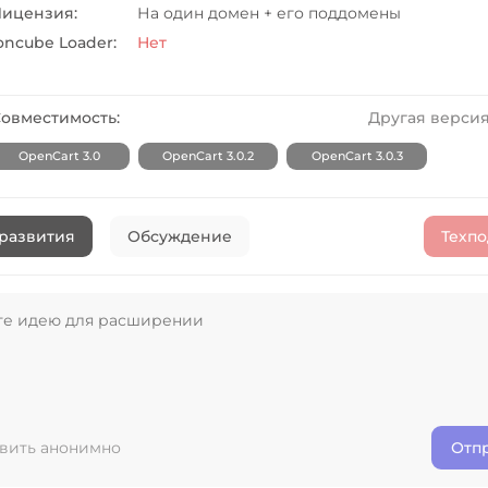
ицензия:
На один домен + его поддомены
oncube Loader:
Нет
овместимость:
Другая версия
OpenCart 3.0
OpenCart 3.0.2
OpenCart 3.0.3
развития
Обсуждение
Техп
вить анонимно
Отп