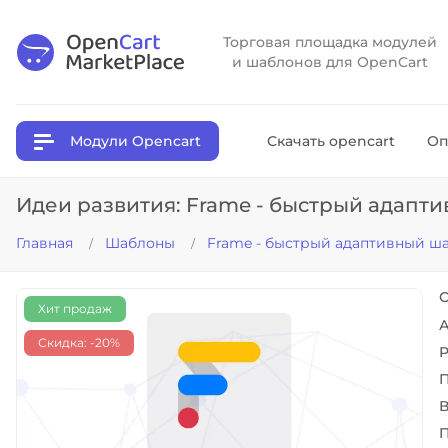
Торговая площадка модулей
и шаблонов для OpenCart
Модули Opencart
Скачать opencart
Оп
Идеи развития: Frame - быстрый адапт
Главная
Шаблоны
Frame - быстрый адаптивный ш
О
Хит продаж
А
Скидка: -20%
Р
П
В
П