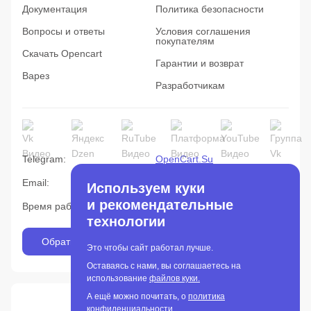
Документация
Политика безопасности
Вопросы и ответы
Условия соглашения
покупателям
Скачать Opencart
Гарантии и возврат
Варез
Разработчикам
Telegram:
OpenCart.Su
Email:
info@opencart.su
Используем куки
и рекомендательные
Время работы c 10:00 до 19:00
технологии
Обратная связь
Это чтобы сайт работал лучше.
Оставаясь с нами, вы соглашаетесь на
использование
файлов куки.
А ещё можно почитать, о
политика
OpenCart MarketPlace
конфиденциальности.